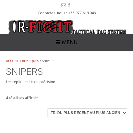
Contactez-nous : +33 972 618 049
MENU
ACCUEIL
/
REPLIQUES
/ SNIPERS
SNIPERS
Les répliques tir de précision
Trié
4 résultats affichés
du
plus
récent
au
plus
ancien